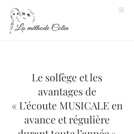
Passer
au
contenu
Le solfège et les
avantages de
« L’écoute MUSICALE en
avance et régulière
durant toute l’année »