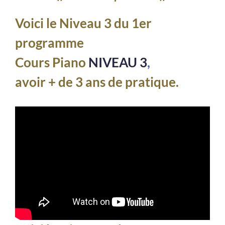
Voici le Niveau 3 du 1er
programme
Cours Piano
NIVEAU 3
,
avoir + de 3 ans de pratique.