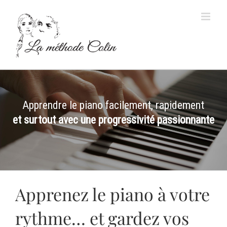
Passer
au
contenu
Apprendre le piano facilement, rapidement
et surtout avec une progressivité passionnante
Apprenez le piano à votre
rythme… et gardez vos