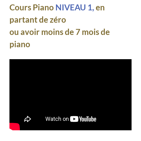
Cours Piano
NIVEAU 1,
en
partant de zéro
ou avoir moins de 7 mois de
piano
BONJOUR