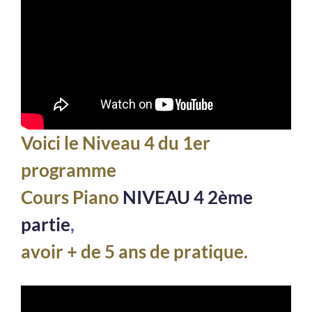
Voici le Niveau 4 du 1er
programme
Cours Piano
NIVEAU 4 2ème
partie
,
avoir + de 5 ans de pratique.