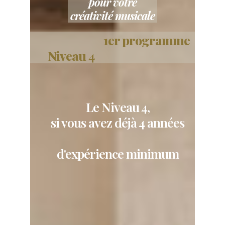
pour votre
créativité musicale
1er programme
Niveau 4
Le Niveau 4,
si vous avez d
é
jà 4 ann
é
es
d'expérience minimum