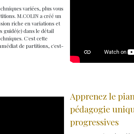
echniques variées,
plus vous
rtitions. M.COLIN a créé un
on riche en variations et
s guidé(e) dans le détail
chniques. C'est cette
édiat de partitions, c'est-
Apprenez le pian
pédagogie uniqu
progressives