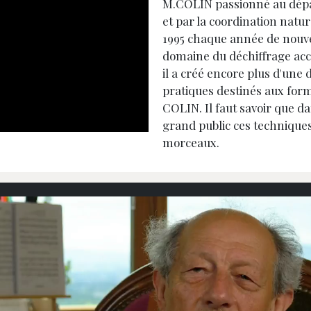
M.COLIN passionné au dépar
et par la coordination natu
1995 chaque année de nouv
domaine du déchiffrage accél
il a créé encore plus d'une 
pratiques destinés aux for
COLIN. Il faut savoir que d
grand public
ces techniques
morceaux.