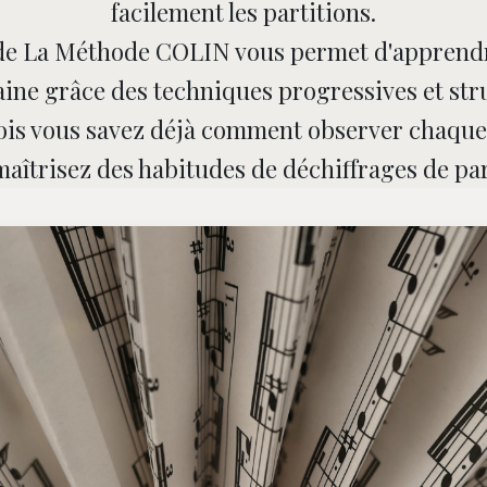
facilement les partitions.
 de La Méthode COLIN vous permet d'apprendr
ine grâce des techniques progressives et str
is vous savez déjà comment observer chaque
 maîtrisez des habitudes de déchiffrages de part