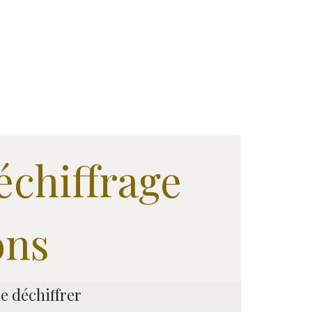
échiffrage
ons
de déchiffrer