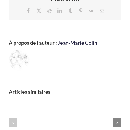
Facebook
X
Reddit
LinkedIn
Tumblr
Pinterest
Vk
Email
À propos de l'auteur :
Jean-Marie Colin
Damien
a
commencé
Articles similaires
à
8
ans