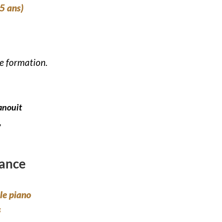
 5 ans)
te formation.
anouit
,
fance
le piano
s