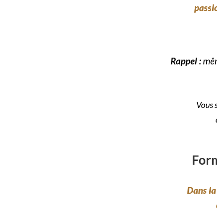
passi
Rappel :
mê
Vous s
Form
Dans la