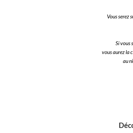
Vous serez s
Si vous 
vous aurez la
au ni
Déco