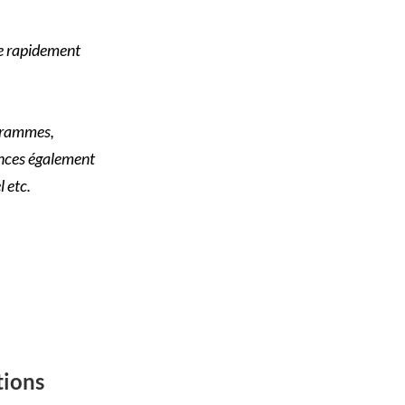
me rapidement
ogrammes,
nces également
l etc.
tions