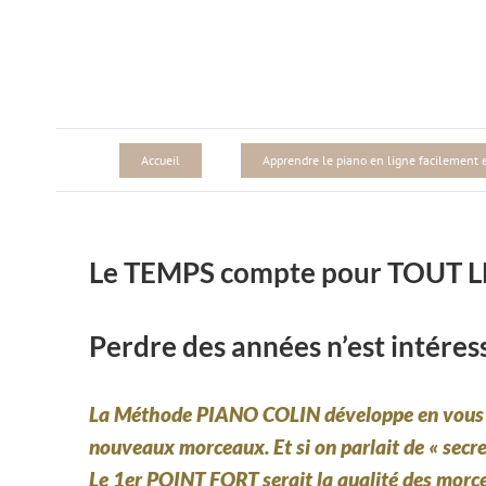
Passer
au
contenu
Accueil
Apprendre le piano en ligne facilement et
Le TEMPS compte pour TOUT
Perdre des années n’est intéres
La Méthode PIANO COLIN
développe en vous s
nouveaux morceaux. Et si on parlait de « secre
Le 1er POINT FORT
serait la qualité des morc