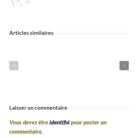
Damien
a
commencé
Articles similaires
à
8
ans
votre
méthode
et
Laisser un commentaire
il
est
Vous devez être
identifié
pour poster un
commentaire.
passionné