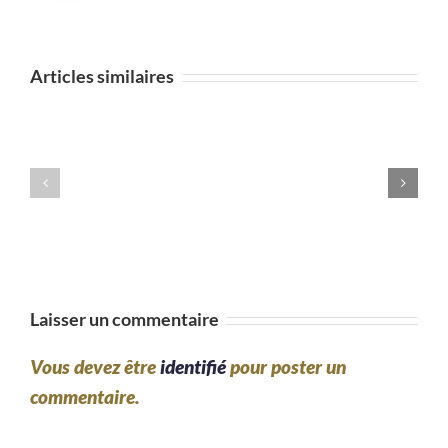
Damien
a
commencé
Articles similaires
à
8
ans
votre
méthode
et
Laisser un commentaire
il
est
Vous devez être
identifié
pour poster un
commentaire.
passionné