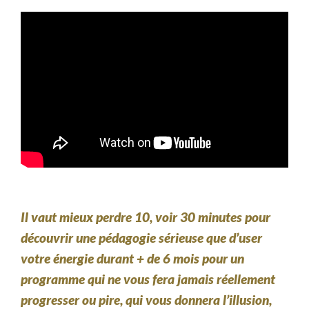
Il vaut mieux perdre 10, voir 30 minutes pour
découvrir
une pédagogie sérieuse
que d’user
votre énergie durant + de 6 mois pour un
programme qui ne vous fera jamais réellement
progresser ou pire, qui
vous donnera l’illusion
,