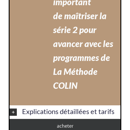
important
de maîtriser la
série 2 pour
avancer avec les
programmes de
La Méthode
COLIN
Explications détaillées et tarifs
acheter