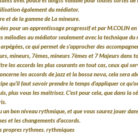
tants avec pouce et doigts valable pour toutes sortes de b
ilisation également du médiator.
e et de la gamme de La mineure.
ées pour un apprentissage progressif et par M.COLIN en 
les mélodies au médiator seulement avec la technique du 
s arpégées, ce qui permet de s’approcher des accompagne
rs, mineurs, 7èmes, mineurs 7èmes et 7 Majeurs dans tou
re les accords les plus courants en tout cas, ceux qui se
concerne les accords de jazz et la bossa nova, cela sera ab
pe qu’il faut savoir prendre le temps d’appliquer ce qu’o
s, plus vous les maîtrisez. C’est pour cela, que dans la s
is.
nu un bon niveau rythmique, et que vous saurez jouer dans
hmes et les changements d’accords.
os propres rythmes. rythmiques